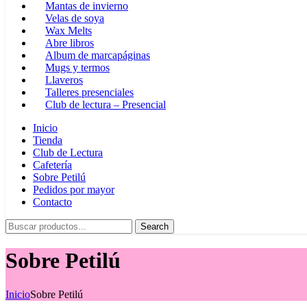
Mantas de invierno
Velas de soya
Wax Melts
Abre libros
Album de marcapáginas
Mugs y termos
Llaveros
Talleres presenciales
Club de lectura – Presencial
Inicio
Tienda
Club de Lectura
Cafetería
Sobre Petilú
Pedidos por mayor
Contacto
Search
Sobre Petilú
Inicio
Sobre Petilú