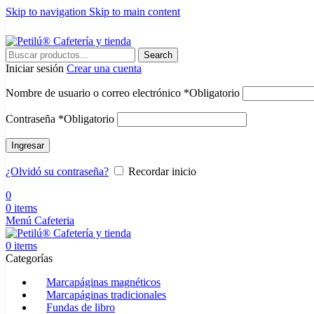
Skip to navigation
Skip to main content
⭐ PRODUCTOS HECHOS A MANO ⭐ TIEMPO DE PREPARACIÓN DE P
Search
Iniciar sesión
Crear una cuenta
Nombre de usuario o correo electrónico
*
Obligatorio
Contraseña
*
Obligatorio
Ingresar
¿Olvidó su contraseña?
Recordar inicio
0
0
items
Menú Cafeteria
0
items
Categorías
Marcapáginas magnéticos
Marcapáginas tradicionales
Fundas de libro