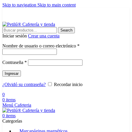
Skip to navigation
Skip to main content
⭐ PRODUCTOS HECHOS A MANO ⭐ TIEMPO DE PREPARACIÓN DE
PEDIDOS: 10 DÍAS HÁBILES ⭐
Search
Iniciar sesión
Crear una cuenta
Obligatorio
Nombre de usuario o correo electrónico
*
Obligatorio
Contraseña
*
Ingresar
¿Olvidó su contraseña?
Recordar inicio
0
0
items
Menú Cafeteria
0
items
Categorías
Marcapáginas magnéticos