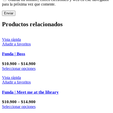
para la próxima vez que comente.
Productos relacionados
Vista rápida
Añadir a favoritos
Funda | Boss
$
10.900
–
$
14.900
Este
Seleccionar opciones
producto
tiene
Vista rápida
múltiples
Añadir a favoritos
variantes.
Las
Funda | Meet me at the library
opciones
se
$
10.900
–
$
14.900
pueden
Este
Seleccionar opciones
elegir
producto