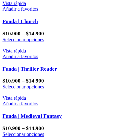
en
tiene
Vista rápida
la
múltiples
Añadir a favoritos
página
variantes.
de
Las
Funda | Church
producto
opciones
se
$
10.900
–
$
14.900
pueden
Este
Seleccionar opciones
elegir
producto
en
tiene
Vista rápida
la
múltiples
Añadir a favoritos
página
variantes.
de
Las
Funda | Thriller Reader
producto
opciones
se
$
10.900
–
$
14.900
pueden
Este
Seleccionar opciones
elegir
producto
en
tiene
Vista rápida
la
múltiples
Añadir a favoritos
página
variantes.
de
Las
Funda | Medieval Fantasy
producto
opciones
se
$
10.900
–
$
14.900
pueden
Este
Seleccionar opciones
elegir
producto