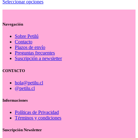
Este
Seleccionar opciones
elegir
producto
en
tiene
la
múltiples
página
variantes.
Navegación
de
Las
producto
opciones
Sobre Petilú
se
Contacto
pueden
Plazos de envío
elegir
Preguntas frecuentes
en
Suscripción a newsletter
la
página
CONTACTO
de
producto
hola@petilu.cl
@petilu.cl
Informaciones
Políticas de Privacidad
Términos y condiciones
Suscripción Newsletter