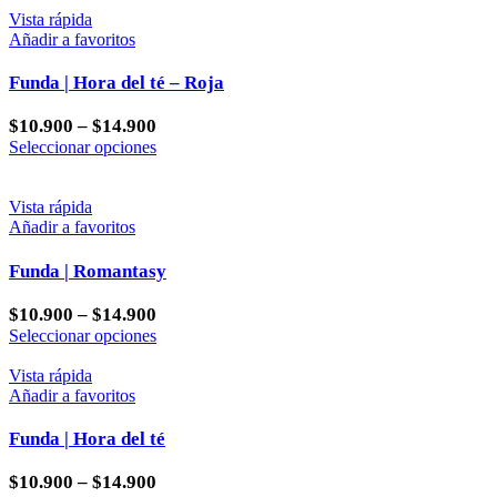
en
tiene
Vista rápida
la
múltiples
Añadir a favoritos
página
variantes.
de
Las
Funda | Hora del té – Roja
producto
opciones
se
$
10.900
–
$
14.900
pueden
Este
Seleccionar opciones
elegir
producto
en
tiene
la
múltiples
Vista rápida
página
variantes.
Añadir a favoritos
de
Las
producto
opciones
Funda | Romantasy
se
pueden
$
10.900
–
$
14.900
elegir
Este
Seleccionar opciones
en
producto
la
tiene
Vista rápida
página
múltiples
Añadir a favoritos
de
variantes.
producto
Las
Funda | Hora del té
opciones
se
$
10.900
–
$
14.900
pueden